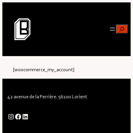
Skip
to
content
Search
[woocommerce_my_account]
42 avenue de la Perrière. 56100 Lorient
ig
fb
LinkedIn